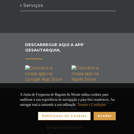
Serviços
DESCARREGUE AQUI A APP
GESAUTARQUIA,
A Junta de Freguesia de Baguim do Monte utiliza cookies para
© 2026 Junta de Freguesia de Baguim do
melhorar a sua experiência de navegação e para fins estatísticos. Ao
Monte. Todos os direitos reservados |
Termos e
navegar está a consentir a sua utilização.
Termos e Condições
Condições
Definiçoes de Cookies
Aceitar
Desenvolvido por: