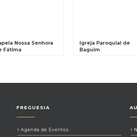
apela Nossa Senhora
Igreja Paroquial de
e Fátima
Baguim
FREGUESIA
A
Agenda de Eventos
N