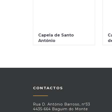
Capela de Santo
C
António
d
CONTACTOS
Rua D. António Barroso, nº33
4435-664 Baguim do Monte