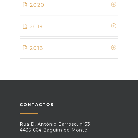
2020
2019
2018
CONTACTOS
Rua D. António Barroso, nº33
4435-664 Baguim do Monte