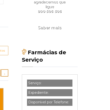
agradecemos que
ligue
800 506 506
Saber mais
ntos
Farmácias de
Serviço
Serviço:
Expediente:
Disponível por Telefone: