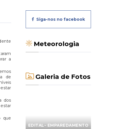
Siga-nos no facebook
idente
Meteorologia
taram
rar a
remos
Galeria de Fotos
ia de
íveis
-estar
a dos
 estar
o que
EDITAL- EMPAREDAMENTO