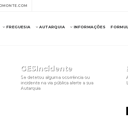
OMONTE.COM
FREGUESIA
AUTARQUIA
INFORMAÇÕES
FORMUL
GESIncidente
Se detetou alguma ocorrência ou
A
incidente na via pública alerte a sua
Autarquia
Participar