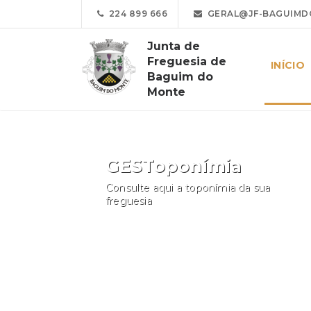
224 899 666
GERAL@JF-BAGUIMD
Junta de
Freguesia de
INÍCIO
Baguim do
Monte
GESToponímia
Consulte aqui a toponímia da sua
freguesia
Consultar