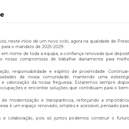
e
ós, neste início de um novo ciclo, agora na qualidade de Pres
 para o mandato de 2025-2029.
m nome de toda a equipa, a confiança renovada que deposi
 o nosso compromisso de trabalhar diariamente para melho
o, responsabilidade e espírito de proximidade. Continua
sidades da nossa comunidade, mantendo uma estratég
e valorização da nossa freguesia. Estaremos sempre dispon
preocupações e encontrar soluções que contribuam para o bem
de modernização e transparência, reforçando a importânci
uesia é um espaço renovado, simples e acessível, pensado para
 e colaboração, pois só juntos podemos construir o futur