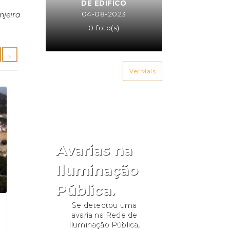
DE EDIFICO
04-08-2023
njeira
0 foto(s)
Ver Mais
Avarias na
Iluminação
Pública.
Se detectou uma
avaria na Rede de
Iluminação Pública,