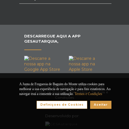
DESCARREGUE AQUI A APP
GESAUTARQUIA,
A Junta de Freguesia de Baguim do Monte utiliza cookies para
© 2026 Junta de Freguesia de Baguim do
melhorar a sua experiência de navegação e para fins estatísticos. Ao
Monte. Todos os direitos reservados |
Termos e
navegar está a consentir a sua utilização.
Termos e Condições
Condições
Definiçoes de Cookies
Aceitar
Desenvolvido por: