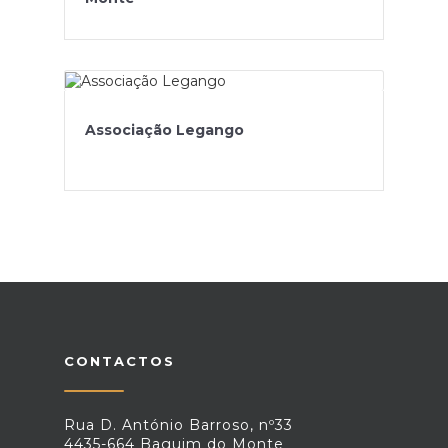
Associação Legango
CONTACTOS
Rua D. António Barroso, nº33
4435-664 Baguim do Monte