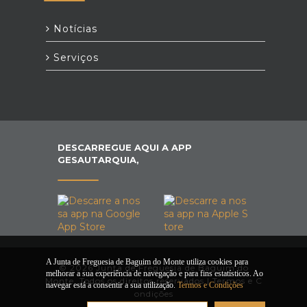
Notícias
Serviços
DESCARREGUE AQUI A APP
GESAUTARQUIA,
A Junta de Freguesia de Baguim do Monte utiliza cookies para
© 2026 Junta de Freguesia de Baguim do
melhorar a sua experiência de navegação e para fins estatísticos. Ao
Monte. Todos os direitos reservados |
Termos e C
navegar está a consentir a sua utilização.
Termos e Condições
ondições